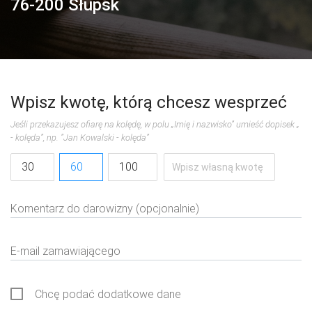
76-200
Słupsk
Wpisz kwotę, którą chcesz wesprzeć
Jeśli przekazujesz ofiarę na kolędę, w polu „Imię i nazwisko” umieść dopisek „
- kolęda”, np. ”Jan Kowalski - kolęda”
30
60
100
Komentarz do darowizny (opcjonalnie)
E-mail zamawiającego
Chcę podać dodatkowe dane