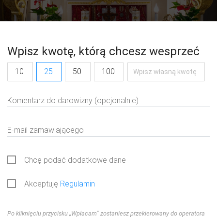
Wpisz kwotę, którą chcesz wesprzeć
10
25
50
100
Komentarz do darowizny (opcjonalnie)
E-mail zamawiającego
Chcę podać dodatkowe dane
Akceptuję
Regulamin
Po kliknięciu przycisku „Wpłacam” zostaniesz przekierowany do operatora