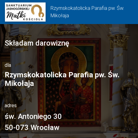
Rzymskokatolicka Parafia pw. Św.
Mikołaja
Składam darowiznę
dla
Rzymskokatolicka Parafia pw. Św.
Mikołaja
adres
św. Antoniego 30
50-073
Wrocław