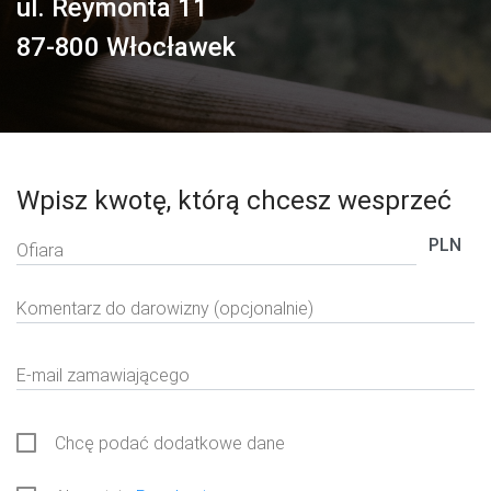
ul. Reymonta 11
87-800
Włocławek
Wpisz kwotę, którą chcesz wesprzeć
PLN
Ofiara
Komentarz do darowizny (opcjonalnie)
E-mail zamawiającego
Chcę podać dodatkowe dane